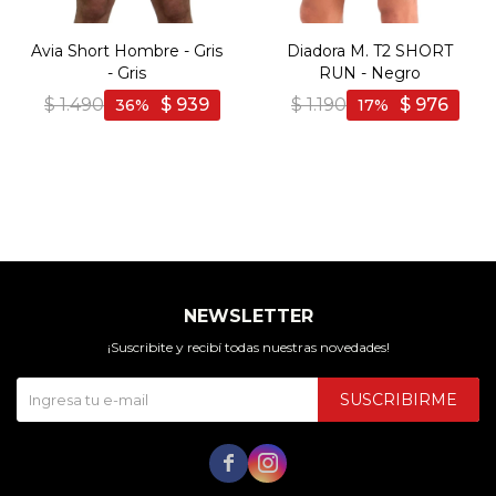
Avia Short Hombre - Gris
Diadora M. T2 SHORT
- Gris
RUN - Negro
$
1.490
$
939
$
1.190
$
976
36
17
NEWSLETTER
¡Suscribite y recibí todas nuestras novedades!
SUSCRIBIRME

