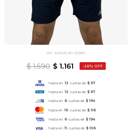
S21A05-60-121289
$
1.590
$
1.161
26
hasta en
12
cuotas de
$ 97
hasta en
12
cuotas de
$ 97
hasta en
6
cuotas de
$ 194
hasta en
10
cuotas de
$ 116
hasta en
6
cuotas de
$ 194
hasta en
11
cuotas de
$ 106