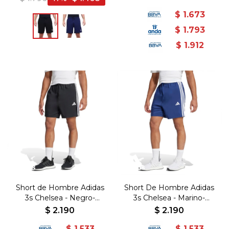
$
1.673
$
1.793
$
1.912
Short de Hombre Adidas
Short De Hombre Adidas
3s Chelsea - Negro-
3s Chelsea - Marino-
Blanco
Blanco
$
2.190
$
2.190
$
1.533
$
1.533