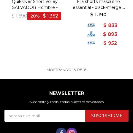
Quiksilver Short Volley
Fila shorts masculino
SALVADOR Hombre -
essential - black-merge -
Azul - Azul Piedra
Negro-Gris
$
1.190
$
1.690
$
1.352
20
$
833
$
893
$
952
MOSTRANDO
18
DE
18
NEWSLETTER
¡Suscribite y recibí todas nuestras novedades!
SUSCRIBIRME

