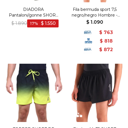
DIADORA
Fila bermuda sport 7,5
Pantaloni/gonne SHORT
negro/negro Hombre -
9'' CORE T2 - Gris
Negro-Negro
$
1.090
$
1.890
$
1.550
17
$
763
$
818
$
872