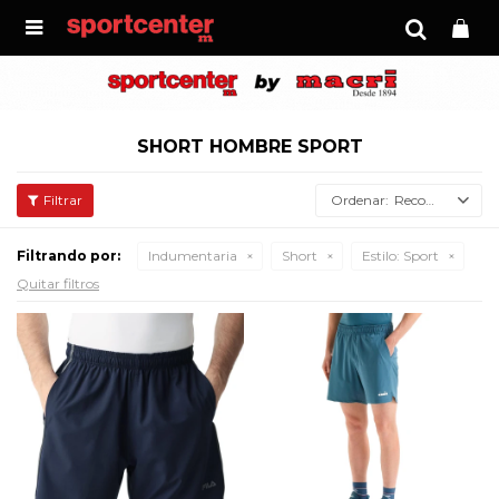

SHORT HOMBRE SPORT
Recomendados
Filtrando por:
Indumentaria
Short
Estilo:
Sport
Quitar filtros