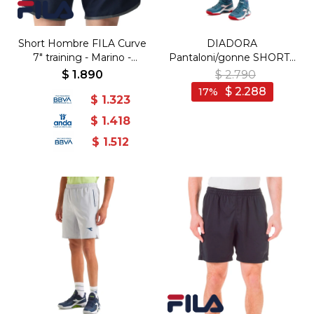
Short Hombre FILA Curve
DIADORA
7" training - Marino -
Pantaloni/gonne SHORTS
Marino
ICON 7" T1 - Azul Oscuro
$
1.890
$
2.790
$
2.288
17
$
1.323
$
1.418
$
1.512