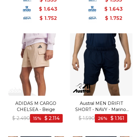
$
1.643
$
1.643
$
1.752
$
1.752
ADIDAS M CARGO
Austral MEN DRIFIT
CHELSEA - Beige
SHORT - NAVY - Marino-
Azul
$
2.490
$
2.114
$
1.590
$
1.161
15
26