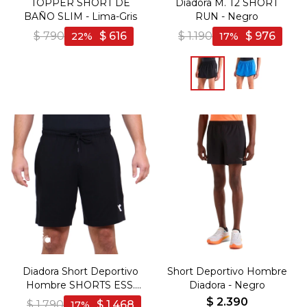
TOPPER SHORT DE
Diadora M. T2 SHORT
BAÑO SLIM - Lima-Gris
RUN - Negro
$
790
$
616
$
1.190
$
976
22
17
Diadora Short Deportivo
Short Deportivo Hombre
Hombre SHORTS ESS.
Diadora - Negro
SPORTS - Negro
$
2.390
$
1.790
$
1.468
17