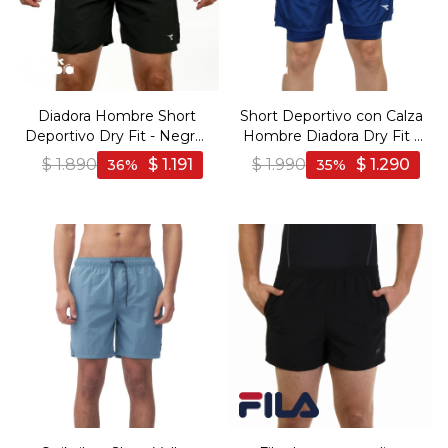
Diadora Hombre Short
Short Deportivo con Calza
Deportivo Dry Fit - Negro-
Hombre Diadora Dry Fit -
Negro
Marino
$
1.890
$
1.191
$
1.990
$
1.290
36
35