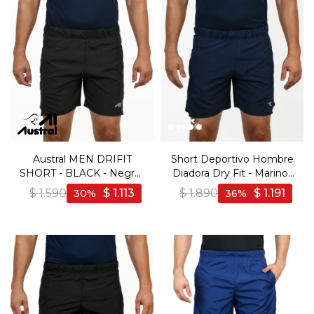
Austral MEN DRIFIT
Short Deportivo Hombre
SHORT - BLACK - Negro-
Diadora Dry Fit - Marino-
Negro
Azul
$
1.590
$
1.113
$
1.890
$
1.191
30
36