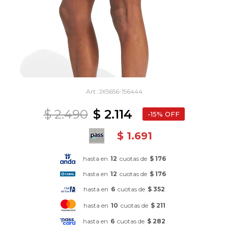
JX5656-156444
$
2.490
$
2.114
15
$
1.691
hasta en
12
cuotas de
$ 176
hasta en
12
cuotas de
$ 176
hasta en
6
cuotas de
$ 352
hasta en
10
cuotas de
$ 211
hasta en
6
cuotas de
$ 282