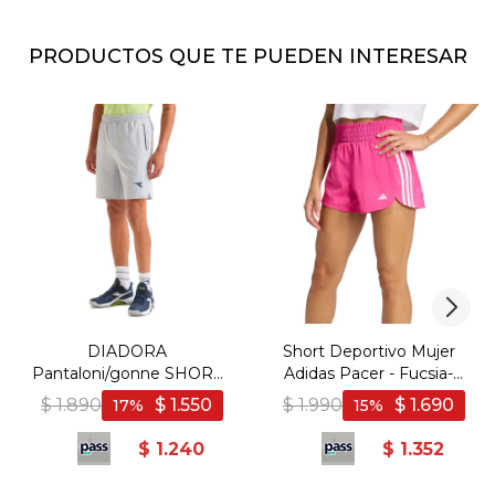
PRODUCTOS QUE TE PUEDEN INTERESAR
DIADORA
Short Deportivo Mujer
Pantaloni/gonne SHORT
Adidas Pacer - Fucsia-
9'' CORE T2 - Gris
Blanco
$
1.890
$
1.550
$
1.990
$
1.690
17
15
$
1.240
$
1.352