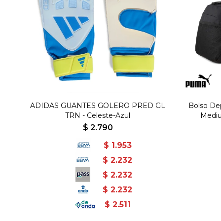
ADIDAS GUANTES GOLERO PRED GL
Bolso De
TRN - Celeste-Azul
Mediu
$
2.790
$
1.953
$
2.232
$
2.232
$
2.232
$
2.511