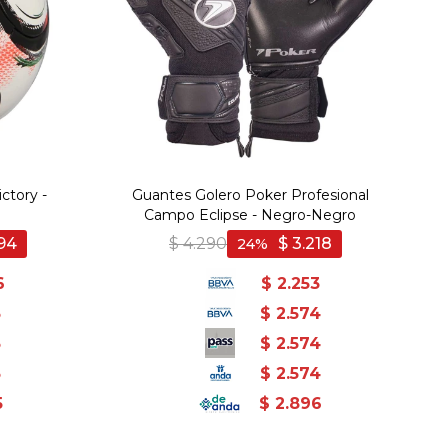
ctory -
Guantes Golero Poker Profesional
Campo Eclipse - Negro-Negro
494
$
4.290
$
3.218
24
6
$
2.253
5
$
2.574
5
$
2.574
5
$
2.574
5
$
2.896