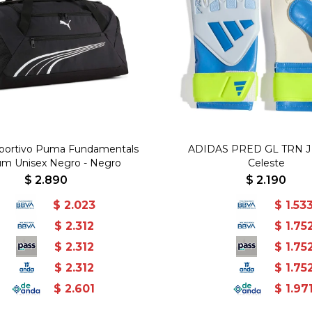
portivo Puma Fundamentals
ADIDAS PRED GL TRN J -
m Unisex Negro - Negro
Celeste
$
2.890
$
2.190
$
2.023
$
1.53
$
2.312
$
1.75
$
2.312
$
1.75
$
2.312
$
1.75
$
2.601
$
1.97