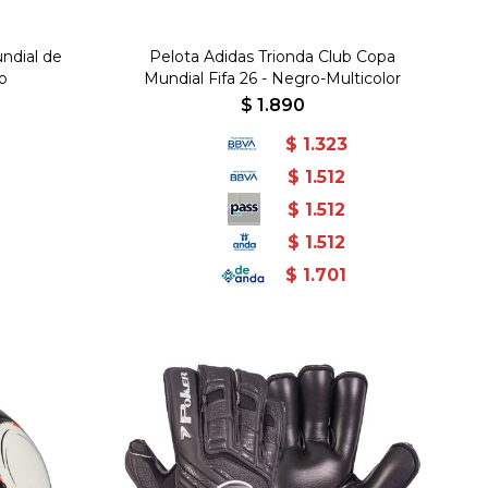
undial de
Pelota Adidas Trionda Club Copa
o
Mundial Fifa 26 - Negro-Multicolor
$
1.890
$
1.323
$
1.512
$
1.512
$
1.512
$
1.701