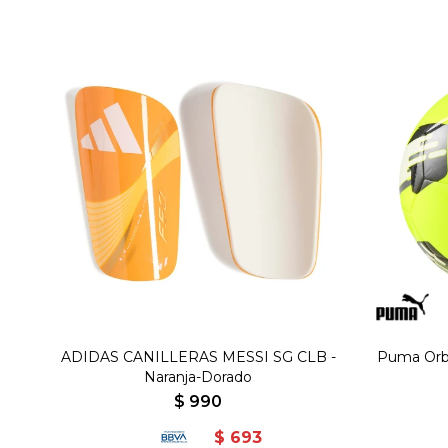
ADIDAS CANILLERAS MESSI SG CLB -
Puma Orbi
Naranja-Dorado
$
990
$
693