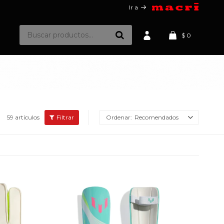
Ir a
$
0
59 artículos
Recomendados