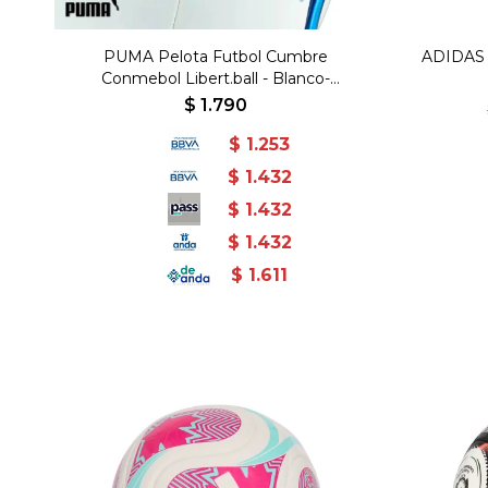
PUMA Pelota Futbol Cumbre
ADIDAS 
Conmebol Libert.ball - Blanco-
Multicolor
$
1.790
$
1.253
$
1.432
$
1.432
$
1.432
$
1.611