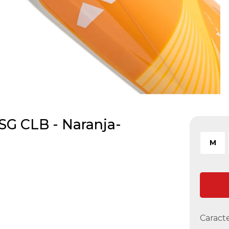
G CLB - Naranja-
M
Caracte