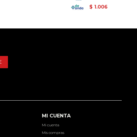
$
1.006
E
MI CUENTA
Mi cuenta
d
Mis compras