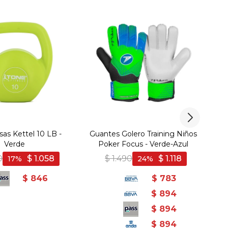
sas Kettel 10 LB -
Guantes Golero Training Niños
M
Verde
Poker Focus - Verde-Azul
H
0
$
1.058
$
1.490
$
1.118
17
24
$
846
$
783
$
894
$
894
$
894