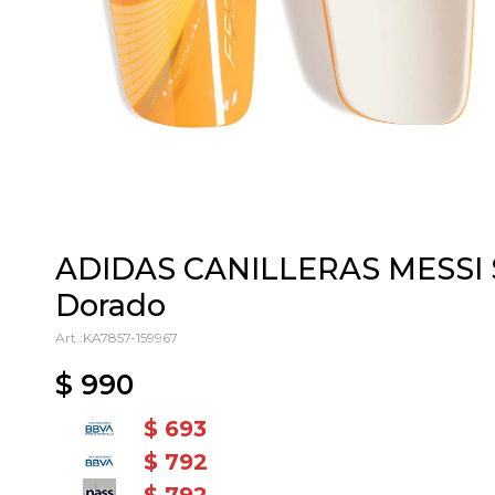
ADIDAS CANILLERAS MESSI S
Dorado
KA7857-159967
$
990
$
693
$
792
$
792