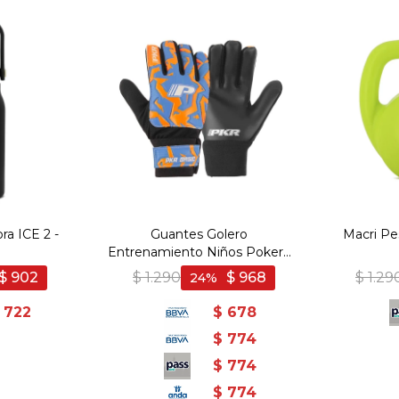
ra ICE 2 -
Guantes Golero
Macri Pe
Entrenamiento Niños Poker -
Celeste-Naranja
$
902
$
1.290
$
968
$
1.29
24
722
$
678
$
774
$
774
$
774