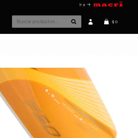
Ir a
$
0