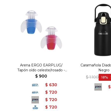
Arena ERGO EARPLUG/
Caramañola Diado
Tapón oído celeste/rosado -
Negro
Celeste-Rosado
$
900
$
1.100
18
$
630
$
$
720
$
720
$
720