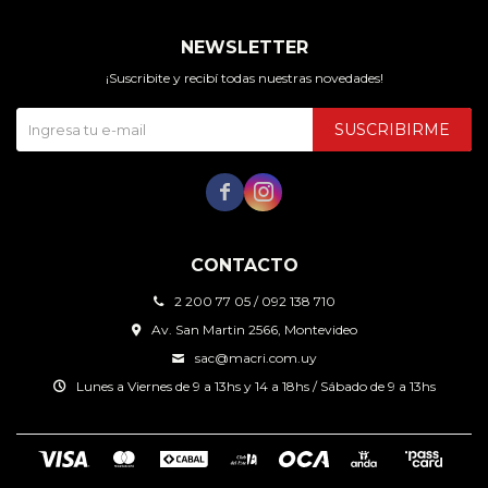
NEWSLETTER
¡Suscribite y recibí todas nuestras novedades!
SUSCRIBIRME


CONTACTO
2 200 77 05 / 092 138 710
Av. San Martin 2566, Montevideo
sac@macri.com.uy
Lunes a Viernes de 9 a 13hs y 14 a 18hs / Sábado de 9 a 13hs