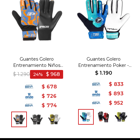
Guantes Golero
Guantes Golero
Entrenamiento Niños
Entrenamiento Poker -
Poker - Celeste-Naranja
Azul Claro-Negro
$
1.190
$
1.290
$
968
24
$
833
$
678
$
893
$
726
$
952
$
774