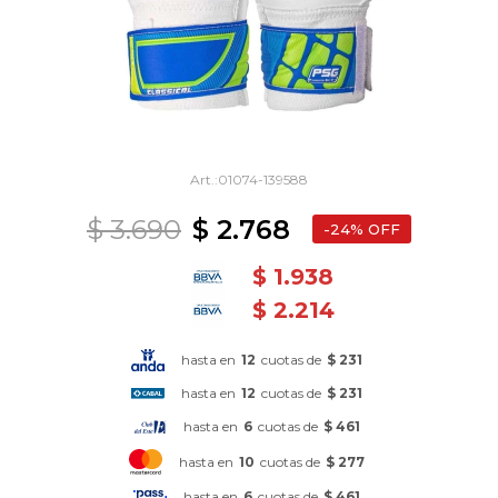
01074-139588
$
3.690
$
2.768
24
$
1.938
$
2.214
hasta en
12
cuotas de
$ 231
hasta en
12
cuotas de
$ 231
hasta en
6
cuotas de
$ 461
hasta en
10
cuotas de
$ 277
hasta en
6
cuotas de
$ 461