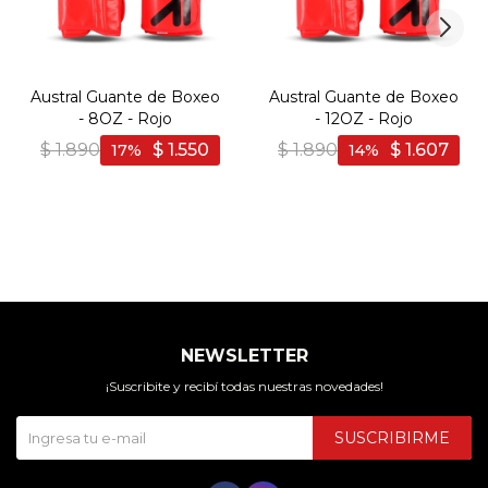
Austral Guante de Boxeo
Austral Guante de Boxeo
- 8OZ - Rojo
- 12OZ - Rojo
$
1.890
$
1.550
$
1.890
$
1.607
17
14
NEWSLETTER
¡Suscribite y recibí todas nuestras novedades!
SUSCRIBIRME