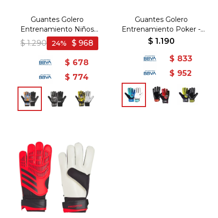
Guantes Golero
Guantes Golero
Entrenamiento Niños
Entrenamiento Poker -
Poker - Celeste-Naranja
Azul Claro-Negro
$
1.190
$
1.290
$
968
24
$
833
$
678
$
952
$
774