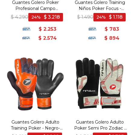
Guantes Golero Poker
Guantes Golero Training
Profesional Campo
Niños Poker Focus -
Eclipse - Negro-Negro
Verde-Azul
$
4.290
$
3.218
$
1.490
$
1.118
24
24
$
2.253
$
783
$
2.574
$
894
Guantes Golero Adulto
Guantes Golero Adulto
Training Poker - Negro-
Poker Semi Pro Zodiac -
Naranja
Gris-Negro