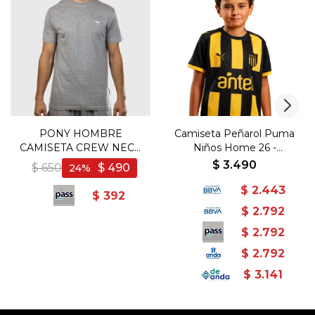
PONY HOMBRE
Camiseta Peñarol Puma
CAMISETA CREW NECK
Niños Home 26 -
GRIS - Gris
Amarillo-Negro
$
3.490
$
650
$
490
24
$
2.443
$
392
$
2.792
$
2.792
$
2.792
$
3.141