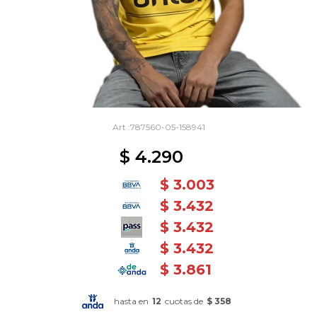
787560-05-158941
$
4.290
$
3.003
$
3.432
$
3.432
$
3.432
$
3.861
hasta en
12
cuotas de
$ 358