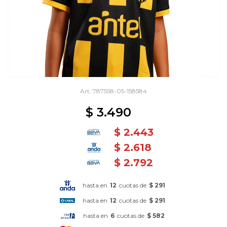
787558-05-158584
$
3.490
$
2.443
$
2.618
$
2.792
hasta en
12
cuotas de
$ 291
hasta en
12
cuotas de
$ 291
hasta en
6
cuotas de
$ 582