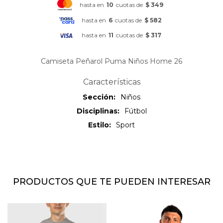
hasta en
10
cuotas de
$ 349
hasta en
6
cuotas de
$ 582
hasta en
11
cuotas de
$ 317
Camiseta Peñarol Puma Niños Home 26
Características
Sección
Niños
Disciplinas
Fútbol
Estilo
Sport
PRODUCTOS QUE TE PUEDEN INTERESAR