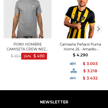
PONY HOMBRE
Camiseta Peñarol Puma
CAMISETA CREW NECK
Home 26 - Amarillo-
GRIS - Gris
Negro
$
4.290
$
650
$
490
24
$
3.003
$
3.218
$
3.432
NEWSLETTER