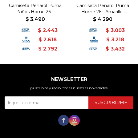
Camiseta Peñarol Puma
Camiseta Peñarol Puma
Niños Home 26 -
Home 26 - Amarillo-
Amarillo-Negro
Negro
$
3.490
$
4.290
$
2.443
$
3.003
$
2.618
$
3.218
$
2.792
$
3.432
NEWSLETTER
¡Suscribite y recibí todas nuestras novedades!
SUSCRIBIRME

