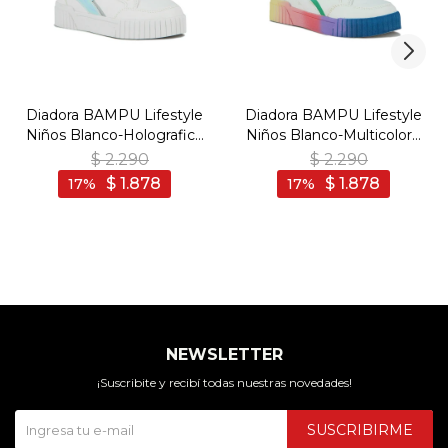
Diadora BAMPU Lifestyle
Diadora BAMPU Lifestyle
Niños Blanco-Holografico
Niños Blanco-Multicolor -
- Blanco-Holografico
Blanco-Multicolor
$
2.290
$
2.290
$
1.878
$
1.878
17
17
NEWSLETTER
¡Suscribite y recibí todas nuestras novedades!
SUSCRIBIRME