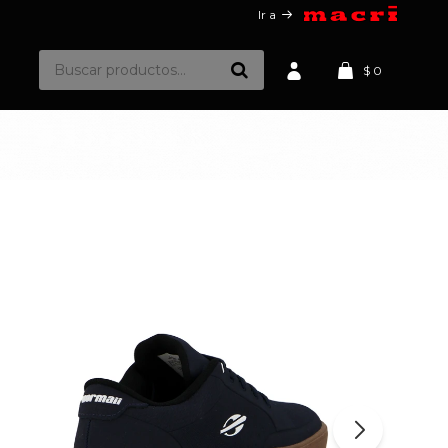
Ir a
$
0