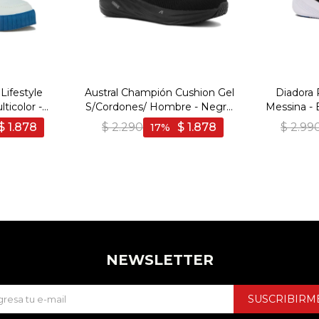
ifestyle
Austral Champión Cushion Gel
Diadora
ticolor -
S/Cordones/ Hombre - Negro
Messina - 
color
- Negro
$
1.878
$
2.290
$
1.878
$
2.99
17
NEWSLETTER
SUSCRIBIRM