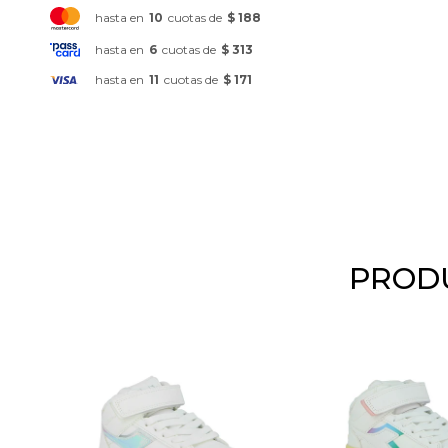
hasta en
10
cuotas de
$ 188
hasta en
6
cuotas de
$ 313
hasta en
11
cuotas de
$ 171
PRODU