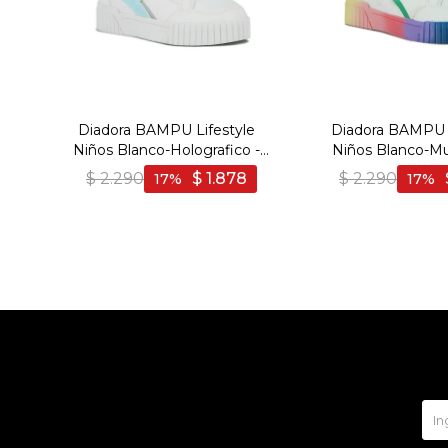
Diadora BAMPU Lifestyle
Diadora BAMPU L
Niños Blanco-Holografico -
Niños Blanco-Mul
Blanco-Holografico
Blanco-Multi
$
2.290
$
1.878
$
2.290
17
17