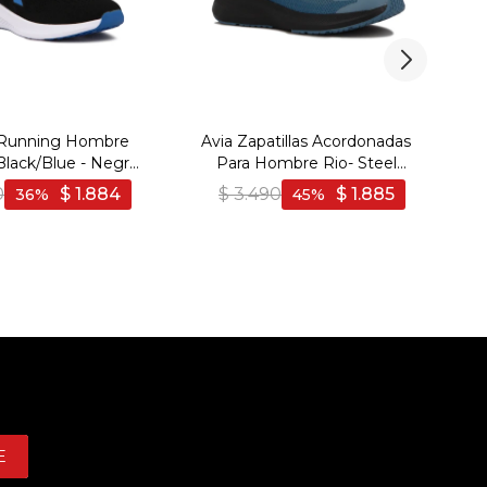
 Running Hombre
Avia Zapatillas Acordonadas
Au
Black/Blue - Negro-
Para Hombre Rio- Steel
Azul
Blue/Black - Azul-Negro
Be
0
$
1.884
$
3.490
$
1.885
36
45
E