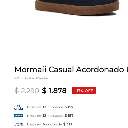
Mormaii Casual Acordonado U
203364-124444
$
2.290
$
1.878
17
hasta en
12
cuotas de
$ 157
hasta en
12
cuotas de
$ 157
hasta en
6
cuotas de
$ 313