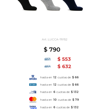
LUCCA-119152
$
790
$
553
$
632
hasta en
12
cuotas de
$ 66
hasta en
12
cuotas de
$ 66
hasta en
6
cuotas de
$ 132
hasta en
10
cuotas de
$ 79
hasta en
6
cuotas de
$ 132