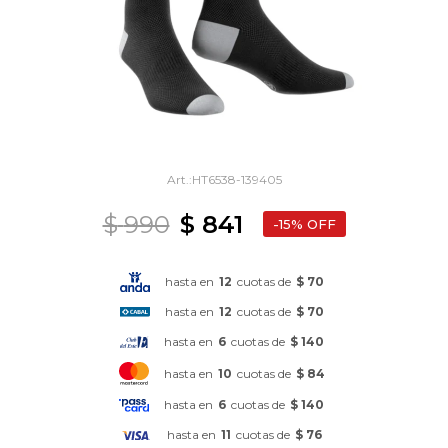
HT6538-139405
$
990
$
841
15
hasta en
12
cuotas de
$ 70
hasta en
12
cuotas de
$ 70
hasta en
6
cuotas de
$ 140
hasta en
10
cuotas de
$ 84
hasta en
6
cuotas de
$ 140
hasta en
11
cuotas de
$ 76