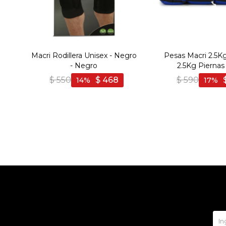
Macri Rodillera Unisex - Negro
Pesas Macri 2.5K
- Negro
2.5Kg Piernas 
$
550
$
468
$
590
14
17