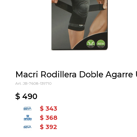
Macri Rodillera Doble Agarre
JB-7608-139710
$
490
$
343
$
368
$
392