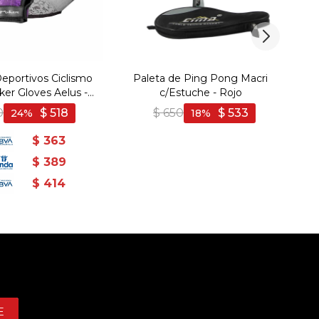
eportivos Ciclismo
Paleta de Ping Pong Macri
R
er Gloves Aelus -
c/Estuche - Rojo
rpura-Negro
0
$
518
$
650
$
533
24
18
$
363
$
389
$
414
E