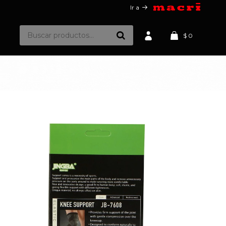
Ir a
$
0