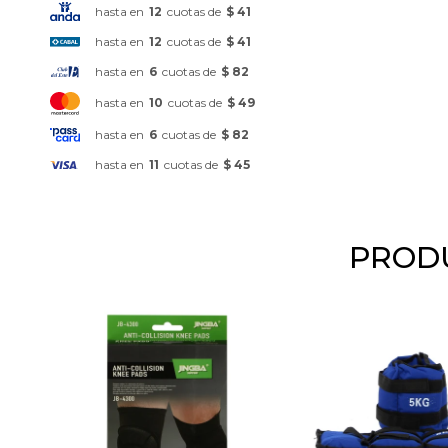
hasta en
12
cuotas de
$ 41
hasta en
12
cuotas de
$ 41
hasta en
6
cuotas de
$ 82
hasta en
10
cuotas de
$ 49
hasta en
6
cuotas de
$ 82
hasta en
11
cuotas de
$ 45
PRODU