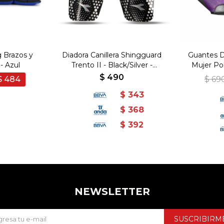
g Brazos y
Diadora Canillera Shingguard
Guantes D
- Azul
Trento II - Black/Silver -
Mujer Pok
Negro-Plateado
Pu
$
490
$
484
$
69
$
343
$
368
$
392
NEWSLETTER
SUSCRIBIRM