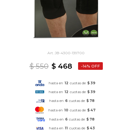
JB-4300-139700
$
550
$
468
14
hasta en
12
cuotas de
$ 39
hasta en
12
cuotas de
$ 39
hasta en
6
cuotas de
$ 78
hasta en
10
cuotas de
$ 47
hasta en
6
cuotas de
$ 78
hasta en
11
cuotas de
$ 43