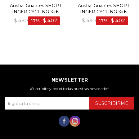
Austral Guantes SHORT
Austral Guantes SHORT
FINGER CYCLING Kids -
FINGER CYCLING Kids -
Fucsia/Negro - Fucsia-
Amarillo/Gris - Amarillo-
$
490
$
402
$
490
$
402
17
17
Negro
Gris
NEWSLETTER
¡Suscribite y recibí todas nuestras novedades!
SUSCRIBIRME

