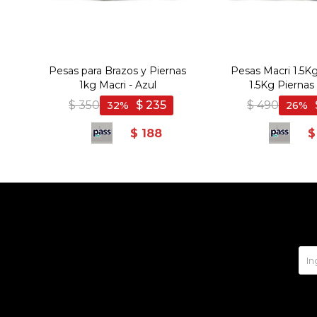
Pesas para Brazos y Piernas
Pesas Macri 1.5Kg
1kg Macri - Azul
1.5Kg Piernas 
$
350
$
235
$
490
32
26
$
188
$