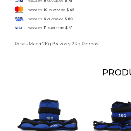
hasta en
6
cuotas de
$ 75
hasta en
10
cuotas de
$ 45
hasta en
6
cuotas de
$ 60
hasta en
11
cuotas de
$ 41
Pesas Macri 2Kg Brazos y 2Kg Piernas
PRODU