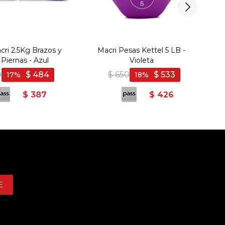
ri 2.5Kg Brazos y
Macri Pesas Kettel 5 LB -
 Piernas - Azul
Violeta
0
$
484
$
650
$
533
17
18
$
387
$
426
E