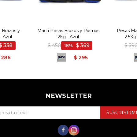
 Brazos y
Macri Pesas Brazos y Piernas
Pesas Mac
- Azul
2kg - Azul
2.5Kg
$
358
$
450
$
369
$
59
18
286
$
295
NEWSLETTER
SUSCRIBIRM

