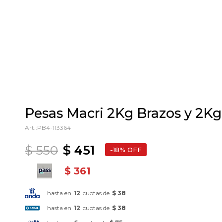
Pesas Macri 2Kg Brazos y 2Kg 
PB4-113364
$
550
$
451
18
$
361
hasta en
12
cuotas de
$ 38
hasta en
12
cuotas de
$ 38