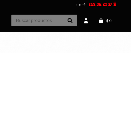
Ir a
$
0