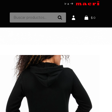
Ir a
$
0