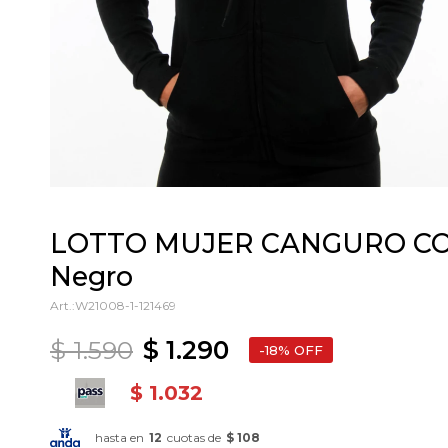
LOTTO MUJER CANGURO CON
Negro
W21008-1-121469
$
1.590
$
1.290
18
$
1.032
hasta en
12
cuotas de
$ 108