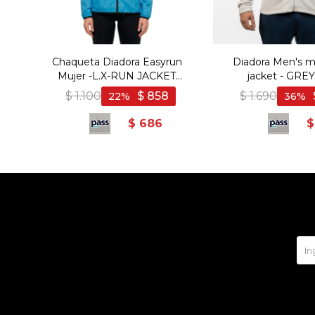
Chaqueta Diadora Easyrun
Diadora Men's m
Mujer -L.X-RUN JACKET
jacket - GREY 
Polyester. - Azul
$
1.100
$
858
$
1.690
22
36
$
686
$