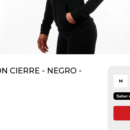
 CIERRE - NEGRO -
M
Saber m