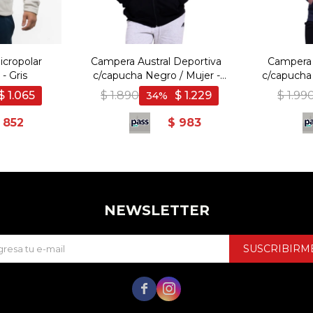
icropolar
Campera Austral Deportiva
Campera 
- Gris
c/capucha Negro / Mujer -
c/capucha
Negro
$
1.065
$
1.890
$
1.229
$
1.99
34
852
$
983
NEWSLETTER
SUSCRIBIRM

