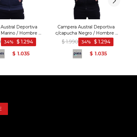
Austral Deportiva
Campera Austral Deportiva
 Marino / Hombre -
c/capucha Negro / Hombre -
Marino
Negro
0
$
1.294
$
1.990
$
1.294
34
34
$
1.035
$
1.035
E