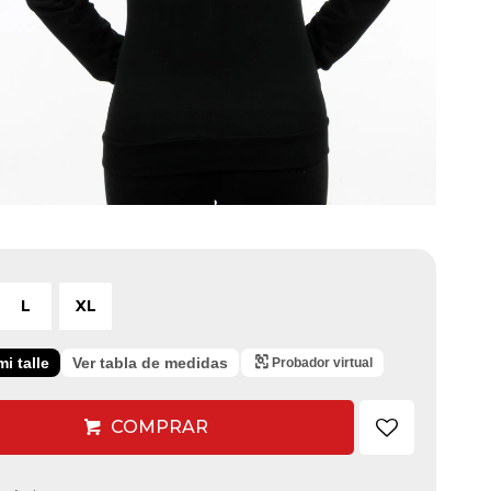
L
XL
i talle
Ver tabla de medidas
Probador virtual
COMPRAR