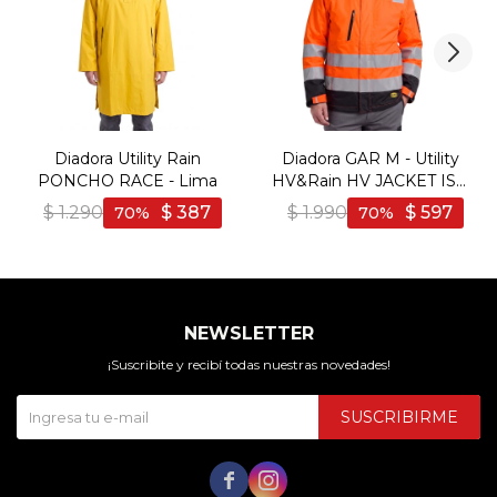
Diadora Utility Rain
Diadora GAR M - Utility
PONCHO RACE - Lima
HV&Rain HV JACKET ISO
20471 EXTERNAL SHELL
$
1.290
$
387
$
1.990
$
597
70
70
- Naranja
NEWSLETTER
¡Suscribite y recibí todas nuestras novedades!
SUSCRIBIRME

