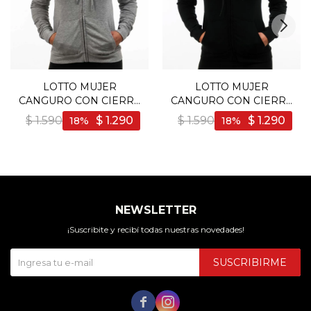
LOTTO MUJER
LOTTO MUJER
CANGURO CON CIERRE
CANGURO CON CIERRE
- GRIS - Gris
- NEGRO - Negro
$
1.590
$
1.290
$
1.590
$
1.290
18
18
NEWSLETTER
¡Suscribite y recibí todas nuestras novedades!
SUSCRIBIRME

