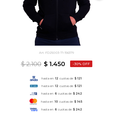
FD25003-71-156379
$
2.100
$
1.450
30
hasta en
12
cuotas de
$ 121
hasta en
12
cuotas de
$ 121
hasta en
6
cuotas de
$ 242
hasta en
10
cuotas de
$ 145
hasta en
6
cuotas de
$ 242