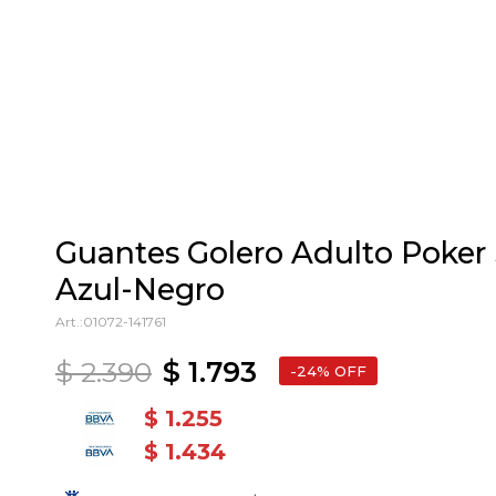
Guantes Golero Adulto Poker 
Azul-Negro
01072-141761
$
2.390
$
1.793
24
$
1.255
$
1.434