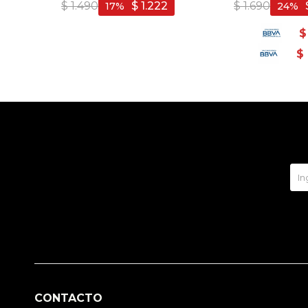
Naranja
$
1.490
$
1.222
$
1.690
17
24
$
$
CONTACTO