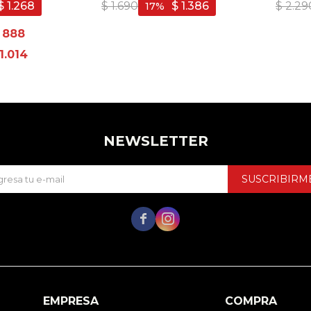
Azul
$
1.268
$
1.690
$
1.386
$
2.29
17
888
1.014
NEWSLETTER
SUSCRIBIRM


EMPRESA
COMPRA