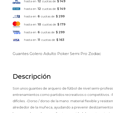
hasta en
12
cuotas de
$ 149
hasta en
12
cuotas de
$ 149
hasta en
6
cuotas de
$ 299
hasta en
10
cuotas de
$ 179
hasta en
6
cuotas de
$ 299
hasta en
11
cuotas de
$ 163
Guantes Golero Adulto Poker Semi Pro Zodiac
Descripción
Son unos guantes de arquero de fútbol de nivel semi-profesio
entrenamientos como partidos recreativos o competitivos. -Pa
difíciles. -Dorso / dorso de la mano: material flexible y resi
alrededor de la muñeca, ayudando a prevenir deslizamientos 