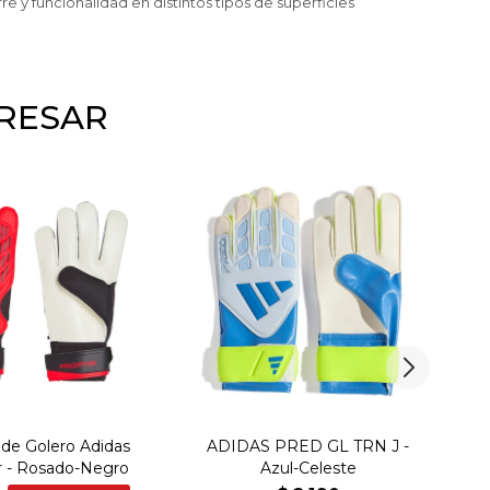
y funcionalidad en distintos tipos de superficies
ERESAR
de Golero Adidas
ADIDAS PRED GL TRN J -
r - Rosado-Negro
Azul-Celeste
P