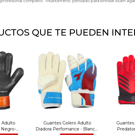
esional completo. -Multiterreno: pensado para brindar buen agarre 
CTOS QUE TE PUEDEN INT
 Adulto
Guantes Golero Adulto
Guantes 
- Negro-
Diadora Perfomance - Blanco-
Predato