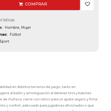
COMPRAR
rísticas
n
Hombre, Mujer
inas
Fútbol
Sport
ilidad en distintos terrenos de juego, tanto en
garre al balón y amortiguación al detener tiros y balones
uste de muñeca: cierre con velcro para un ajuste seguro y firme
ento y confort, adecuado para jugadores aficionados o que