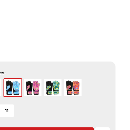
es:
11