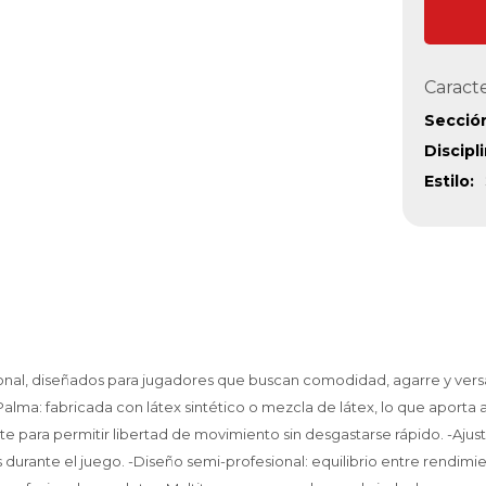
Caracte
Secció
Discipl
Estilo
nal, diseñados para jugadores que buscan comodidad, agarre y versat
lma: fabricada con látex sintético o mezcla de látex, lo que aporta a
stente para permitir libertad de movimiento sin desgastarse rápido. -Aj
durante el juego. -Diseño semi-profesional: equilibrio entre rendimi