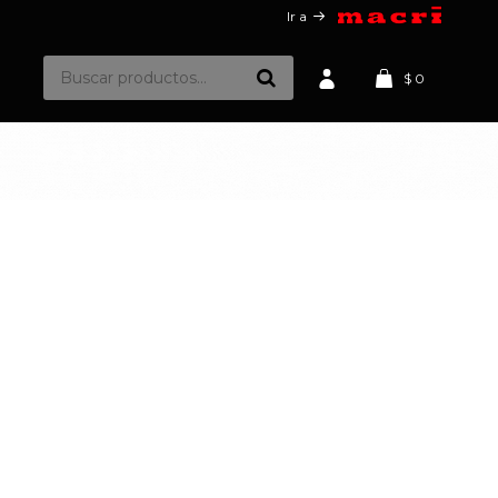
Ir a
$
0