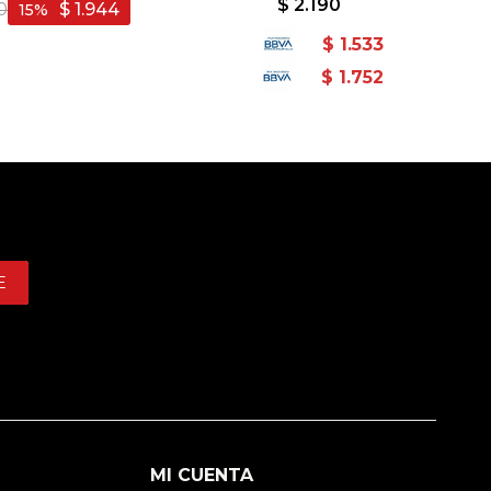
$
2.190
0
$
1.944
15
$
1.533
$
1.752
E
MI CUENTA