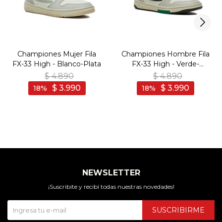
Championes Mujer Fila
Championes Hombre Fila
FX-33 High - Blanco-Plata
FX-33 High - Verde-
Blanco
$
4.890
$
4.890
$
3.990
$
3.990
18
18
NEWSLETTER
¡Suscribite y recibí todas nuestras novedades!
SUSCRIBIRME