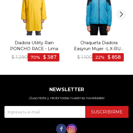
Diadora Utility Rain
Chaqueta Diadora
PONCHO RACE - Lima
Easyrun Mujer -L.X-RUN
JACKET Polyester. - Azul
$
1.290
$
387
$
1.100
$
858
70
22
NEWSLETTER
¡Suscribite y recibí todas nuestras novedades!
SUSCRIBIRME

