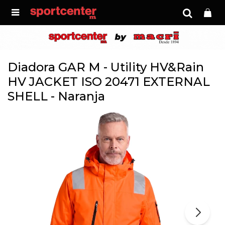

Diadora GAR M - Utility HV&Rain
HV JACKET ISO 20471 EXTERNAL
SHELL - Naranja