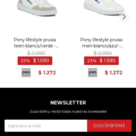
Pony lifestyle prusia
Pony lifestyle prusia
teen-blanco/verde -
men-blanco/azul -
Blanco-Verde
Blanco-Azul
$
2.090
$
2.090
$
1.590
$
1.590
23
23
$
1.272
$
1.272
NEWSLETTER
¡Suscribite y recibí todas nuestras novedades!
SUSCRIBIRME