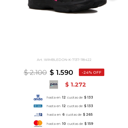
WIMBLEDON-K-7137-118422
$
2.100
$
1.590
24
$
1.272
hasta en
12
cuotas de
$ 133
hasta en
12
cuotas de
$ 133
hasta en
6
cuotas de
$ 265
hasta en
10
cuotas de
$ 159