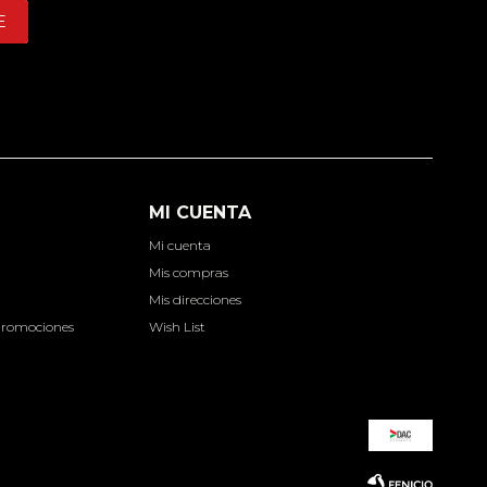
E
MI CUENTA
Mi cuenta
d
Mis compras
Mis direcciones
Promociones
Wish List