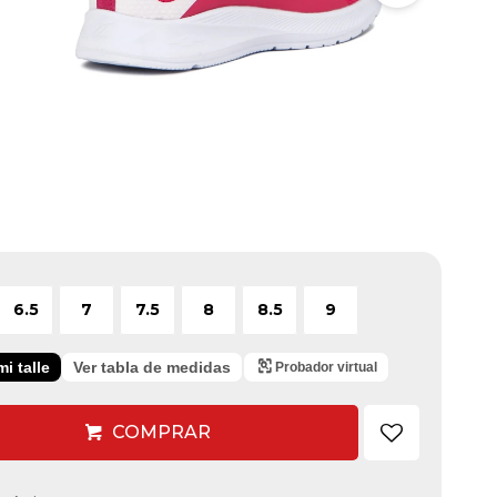
6.5
7
7.5
8
8.5
9
i talle
Ver tabla de medidas
Probador virtual
COMPRAR