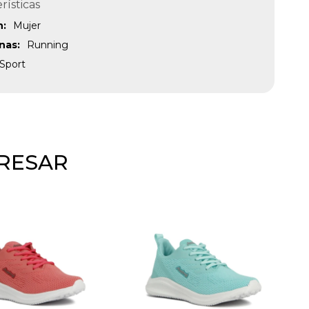
rísticas
n
Mujer
inas
Running
Sport
ERESAR