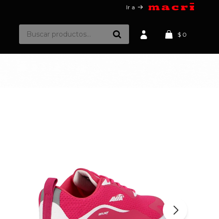
Ir a
$
0