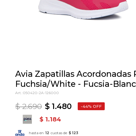
Avia Zapatillas Acordonadas
Fuchsia/White - Fucsia-Blan
050420-2A-126000
$
2.690
$
1.480
44
$
1.184
hasta en
12
cuotas de
$ 123