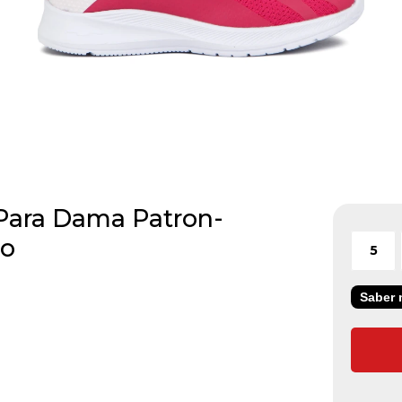
 Para Dama Patron-
co
5
Saber m