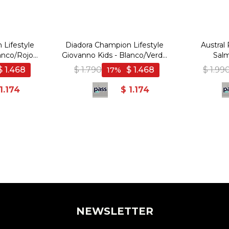
 Lifestyle
Diadora Champion Lifestyle
Austral
anco/Rojo -
Giovanno Kids - Blanco/Verde
Sal
jo
- Blanco-Verde
$
1.468
$
1.790
$
1.468
$
1.99
17
1.174
$
1.174
NEWSLETTER