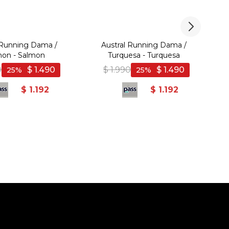
 Running Dama /
Austral Running Dama /
mon - Salmon
Turquesa - Turquesa
F
0
$
1.490
$
1.990
$
1.490
25
25
$
1.192
$
1.192