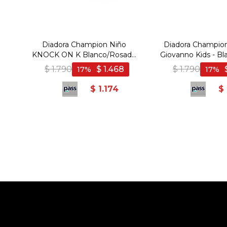
Diadora Champion Niño
Diadora Champion
KNOCK ON K Blanco/Rosado
Giovanno Kids - Bl
- Blanco-Rosado
Blanco-Ro
$
1.790
$
1.468
$
1.790
17
17
$
1.174
$