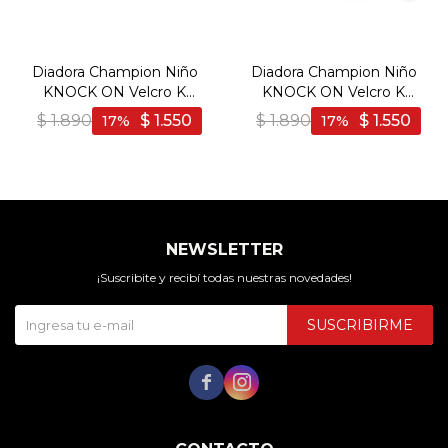
Diadora Champion Niño
Diadora Champion Niño
KNOCK ON Velcro K
KNOCK ON Velcro K
Blanco/Blanco - Blanco-
Blanco/Negro - Blanco-
$
1.890
$
1.550
$
1.890
$
1.550
17
17
Blanco
Negro
NEWSLETTER
¡Suscribite y recibí todas nuestras novedades!
SUSCRIBIRME

