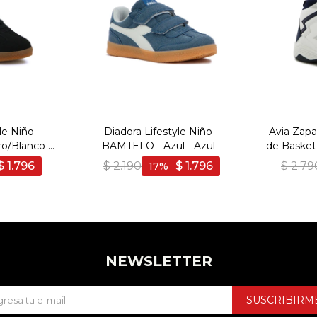
le Niño
Diadora Lifestyle Niño
Avia Zapa
/Blanco -
BAMTELO - Azul - Azul
de Baske
nco
JR WHITE
$
1.796
$
2.190
$
1.796
$
2.79
17
NEWSLETTER
SUSCRIBIRM