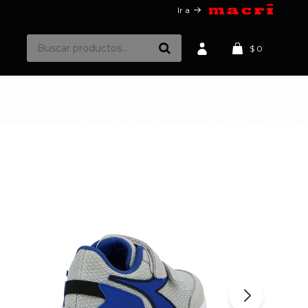
Ir a
$
0