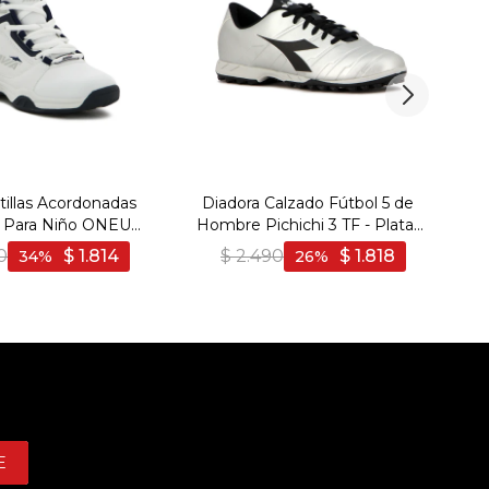
tillas Acordonadas
Diadora Calzado Fútbol 5 de
t Para Niño ONEUS
Hombre Pichichi 3 TF - Plata-
/ NAVY - Blanco-
Negro
0
$
1.814
$
2.490
$
1.818
34
26
Marino
E