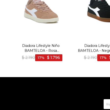
Diadora Lifestyle Niño
Diadora Lifesty
BAMTELOA - Rosa
BAMTELOA - Negro
Viejo/Blanco - Rosa Viejo-
Negro-Bla
$
2.190
$
1.796
$
2.190
17
17
Blanco