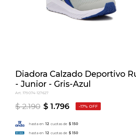
Diadora Calzado Deportivo 
- Junior - Gris-Azul
179074-127627
$
2.190
$
1.796
17
hasta en
12
cuotas de
$ 150
hasta en
12
cuotas de
$ 150