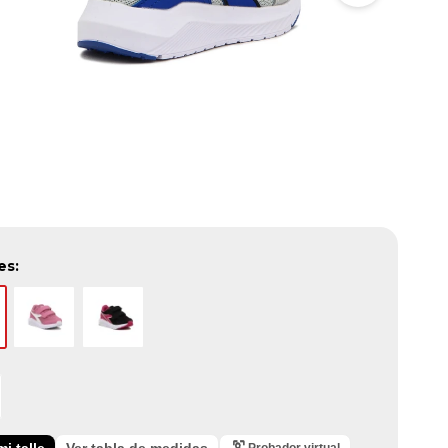
es:
i talle
Ver tabla de medidas
Probador virtual