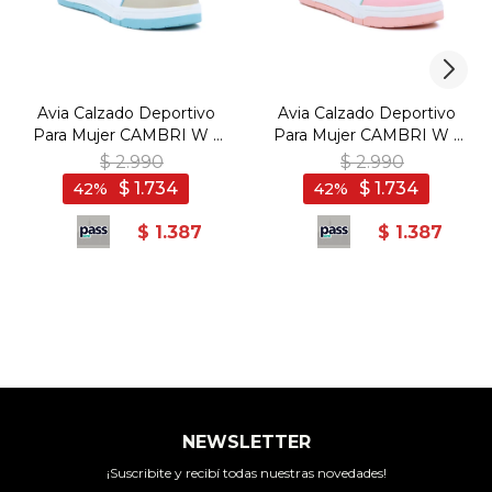
Avia Calzado Deportivo
Avia Calzado Deportivo
Para Mujer CAMBRI W -
Para Mujer CAMBRI W -
WHITE/LILAC/PINK -
WHITE/PINK/MINT -
$
2.990
$
2.990
Blanco-Lila
Blanco-Rosado
$
1.734
$
1.734
42
42
$
1.387
$
1.387
NEWSLETTER
¡Suscribite y recibí todas nuestras novedades!