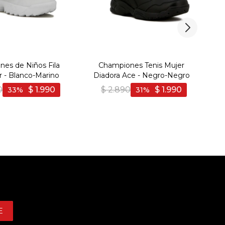
es de Niños Fila
Championes Tenis Mujer
r - Blanco-Marino
Diadora Ace - Negro-Negro
Ba
0
$
1.990
$
2.890
$
1.990
33
31
E