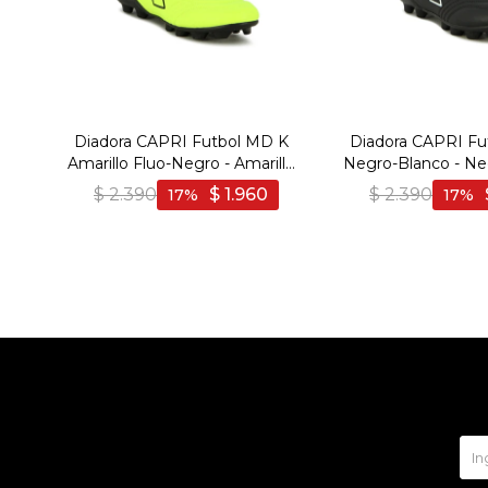
Diadora CAPRI Futbol MD K
Diadora CAPRI Fu
Amarillo Fluo-Negro - Amarillo
Negro-Blanco - Ne
Fluo-Negro
$
2.390
$
1.960
$
2.390
17
17