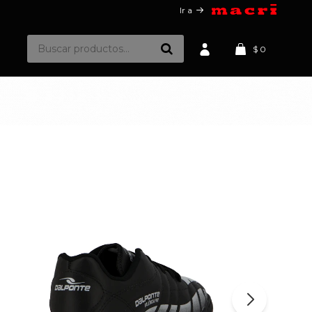
Ir a
$
0