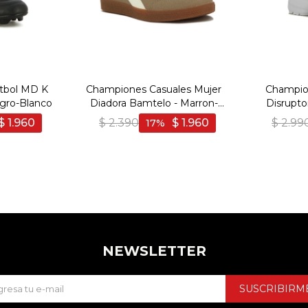
tbol MD K
Championes Casuales Mujer
Champion
gro-Blanco
Diadora Bamtelo - Marron-
Disrupto
Beige
$
1.960
$
2.390
$
1.960
$
2.99
17
NEWSLETTER
SUSCRIBIRM