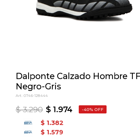
Dalponte Calzado Hombre T
Negro-Gris
0746-128444
$
3.290
$
1.974
40
$
1.382
$
1.579