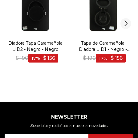
Diadora Tapa Caramañola
Tapa de Caramañola
LID2 - Negro - Negro
Diadora LID1 - Negro -
Negro
$
190
$
156
$
190
$
156
17
17
NEWSLETTER
¡Suscribite y recibí todas nuestras novedades!