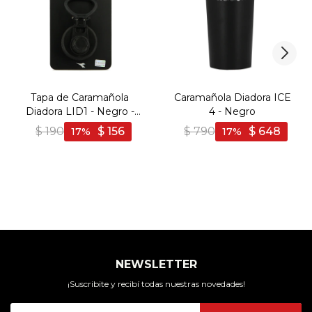
Tapa de Caramañola
Caramañola Diadora ICE
Diadora LID1 - Negro -
4 - Negro
Negro
$
190
$
156
$
790
$
648
17
17
NEWSLETTER
¡Suscribite y recibí todas nuestras novedades!