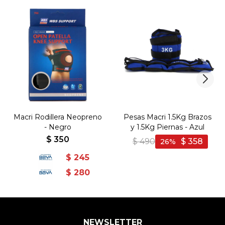
Macri Rodillera Neopreno
Pesas Macri 1.5Kg Brazos
- Negro
y 1.5Kg Piernas - Azul
$
350
$
490
$
358
26
$
245
$
280
NEWSLETTER