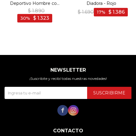
Deportivo Hombre con
Diadora - Rojo
felpa - Gris Melange
$
1.890
$
1.690
$
1.386
17
$
1.323
30
NEWSLETTER
¡Suscribite y recibí todas nuestras novedades!
SUSCRIBIRME


CONTACTO