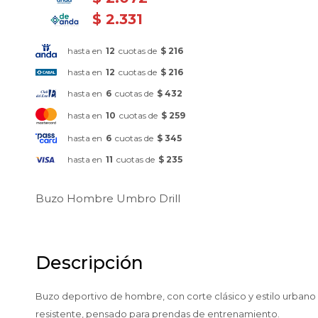
$
2.331
hasta en
12
cuotas de
$ 216
hasta en
12
cuotas de
$ 216
hasta en
6
cuotas de
$ 432
hasta en
10
cuotas de
$ 259
hasta en
6
cuotas de
$ 345
hasta en
11
cuotas de
$ 235
Buzo Hombre Umbro Drill
Descripción
Buzo deportivo de hombre, con corte clásico y estilo urbano — i
resistente, pensado para prendas de entrenamiento.