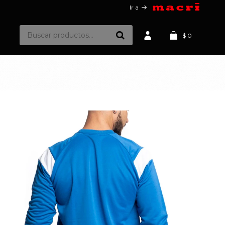
Ir a
$
0