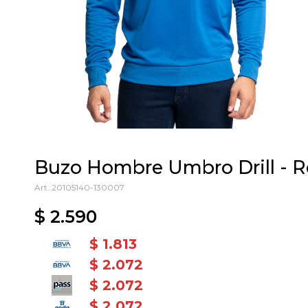
Buzo Hombre Umbro Drill - R
20105140-130007
$
2.590
$
1.813
$
2.072
$
2.072
$
2.072