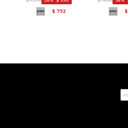
$
1.390
$
990
$
1.690
28
36
$
792
$