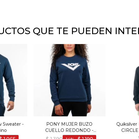
CTOS QUE TE PUEDEN INT
w Sweater -
PONY MUJER BUZO
Quiksilve
ino
CUELLO REDONDO -
CIRCLE
MARINO - Marino
Ne