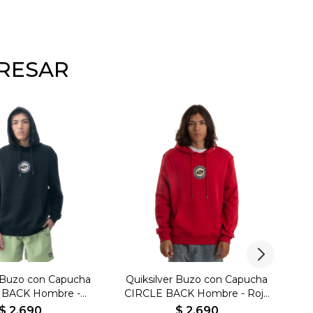
ERESAR
r Buzo con Capucha
Quiksilver Buzo con Capucha
 BACK Hombre -
CIRCLE BACK Hombre - Rojo
gro - Negro
- Rojo
$
2.690
$
2.690