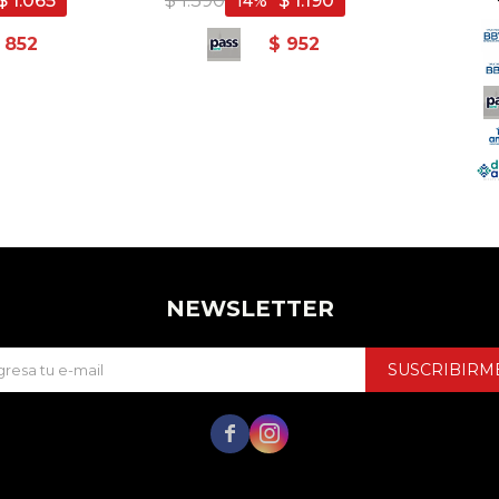
$
1.065
$
1.390
$
1.190
14
852
$
952
NEWSLETTER
SUSCRIBIRM

