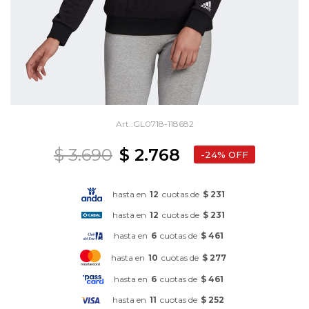
GL0718-118682
$
3.690
$
2.768
24
hasta en
12
cuotas de
$ 231
hasta en
12
cuotas de
$ 231
hasta en
6
cuotas de
$ 461
hasta en
10
cuotas de
$ 277
hasta en
6
cuotas de
$ 461
hasta en
11
cuotas de
$ 252