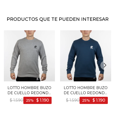
PRODUCTOS QUE TE PUEDEN INTERESAR
LOTTO HOMBRE BUZO
LOTTO HOMBRE BUZO
DE CUELLO REDONDO
DE CUELLO REDONDO
LOGO CHICO - GRIS -
LOGO CHICO - MARINO
$
1.590
$
1.190
$
1.590
$
1.190
25
25
Gris
- Marino