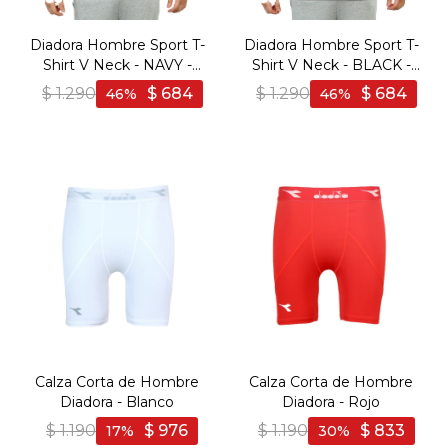
Diadora Hombre Sport T-
Diadora Hombre Sport T-
Shirt V Neck - NAVY -
Shirt V Neck - BLACK -
Marino
Negro
$
1.290
$
684
$
1.290
$
684
46
46
Calza Corta de Hombre
Calza Corta de Hombre
Diadora - Blanco
Diadora - Rojo
$
1.190
$
976
$
1.190
$
833
17
30