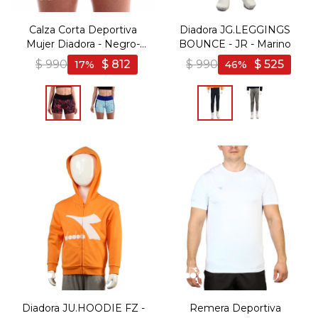
Calza Corta Deportiva
Diadora JG.LEGGINGS
Mujer Diadora - Negro-
BOUNCE - JR - Marino
Rosado
$
990
$
812
$
990
$
525
17
46
Diadora JU.HOODIE FZ -
Remera Deportiva