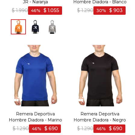
JR - Naranja
Hombre Diadora - Blanco
$
1.990
$
1.055
$
1.290
$
903
46
30
Remera Deportiva
Remera Deportiva
Hombre Diadora - Marino
Hombre Diadora - Negro
$
1.290
$
690
$
1.290
$
690
46
46