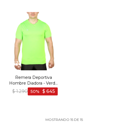
Remera Deportiva
Hombre Diadora - Verde
Fluo
$
1.290
$
645
50
MOSTRANDO
15
DE
15