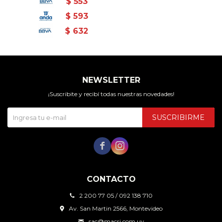
$
553
$
593
$
632
NEWSLETTER
¡Suscribite y recibí todas nuestras novedades!
SUSCRIBIRME


CONTACTO
2 200 77 05 / 092 138 710
Av. San Martin 2566, Montevideo
sac@macri.com.uy