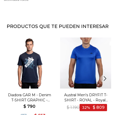
PRODUCTOS QUE TE PUEDEN INTERESAR
Diadora GAR M - Denim
Austral Men's DRYFIT T-
T-SHIRT GRAPHIC -
SHIRT - ROYAL - Royal-
Varios
Royal
$
790
$
1.190
$
809
32