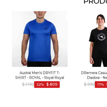
PRODU
Austral Men's DRYFIT T-
DRemera Casua
SHIRT - ROYAL - Royal-Royal
Diadora - N
$
1.190
$
809
$
990
32
17