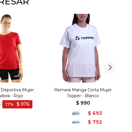
ERESAR
Deportiva Mujer
Remera Manga Corta Mujer
Re
adora - Rojo
Topper - Blanco
$
990
90
$
976
17
$
693
$
792