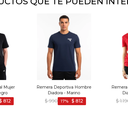
CTOS QUE TE PUEDEN INT
l Mujer
Remera Deportiva Hombre
Remera 
egro
Diadora - Marino
Di
$
812
$
990
$
812
$
1.1
17