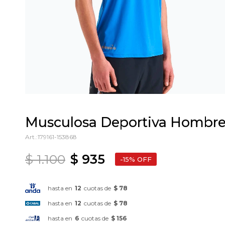
Musculosa Deportiva Hombre 
179161-153868
$
1.100
$
935
15
hasta en
12
cuotas de
$ 78
hasta en
12
cuotas de
$ 78
hasta en
6
cuotas de
$ 156