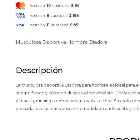
hasta en
10
cuotas de
$ 94
hasta en
6
cuotas de
$ 156
hasta en
11
cuotas de
$ 85
Musculosa Deportiva Hombre Diadora
Descripción
La musculosa deportiva Diadora para hombre es ideal para entr
cuerpo fresco y cómodo durante el movimiento. Confeccionada
gimnasio, running o entrenamientos al aire libre. Su estilo d
pensada para quienes buscan comodidad, rendimiento y estilo