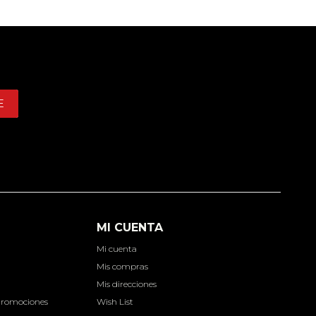
E
MI CUENTA
Mi cuenta
d
Mis compras
Mis direcciones
Promociones
Wish List