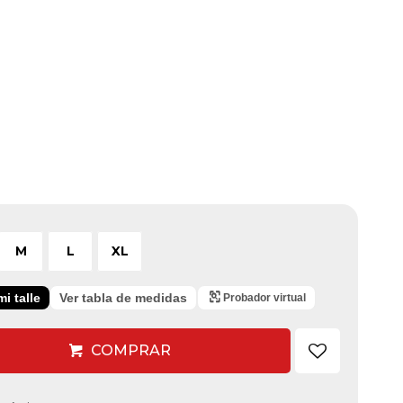
M
L
XL
i talle
Ver tabla de medidas
Probador virtual
COMPRAR