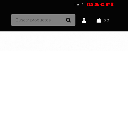
Ir a
$
0