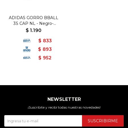
ADIDAS GORRO BBALL
3S CAP NL - Negro-
Blanco
$
1.190
$
833
$
893
$
952
NEWSLETTER
¡Suscribite y recibí todas nuestras novedades!
SUSCRIBIRME