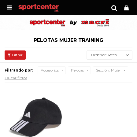

PELOTAS MUJER TRAINING
Recomendados
Filtrando por:
Accesorios
Pelotas
Sección:
Mujer
Quitar filtros