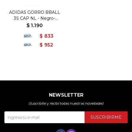
ADIDAS GORRO BBALL
3S CAP NL - Negro-
Blanco
$
1.190
$
833
$
952
NEWSLETTER
¡Suscribite y recibí todas nuestras novedades!
SUSCRIBIRME