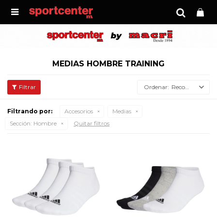

MEDIAS HOMBRE TRAINING
Recomendados
Filtrando por:
Accesorios
Medias
Sección:
Hombre
Quitar filtros