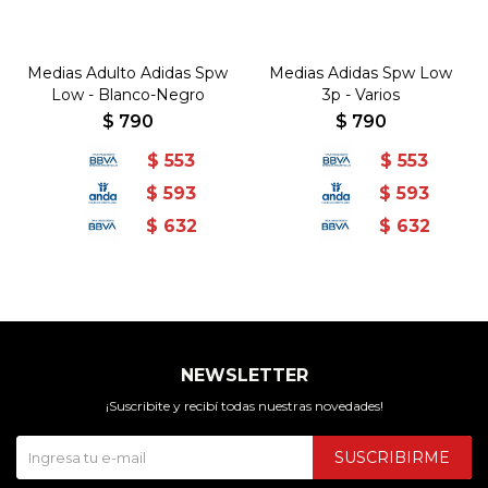
Medias Adulto Adidas Spw
Medias Adidas Spw Low
Low - Blanco-Negro
3p - Varios
$
790
$
790
$
553
$
553
$
593
$
593
$
632
$
632
NEWSLETTER
¡Suscribite y recibí todas nuestras novedades!
SUSCRIBIRME