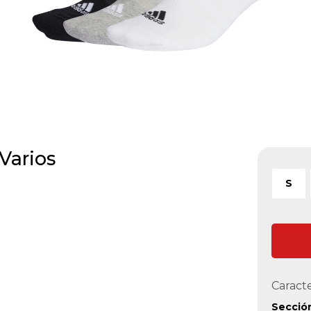
Varios
S
Caracte
Secció