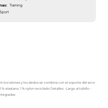
inas
Training
Sport
en los talones y los dedos se combina con el soporte del arco
elastano, 1 % nylon reciclado Detalles: -Largo al tobillo -
integradas