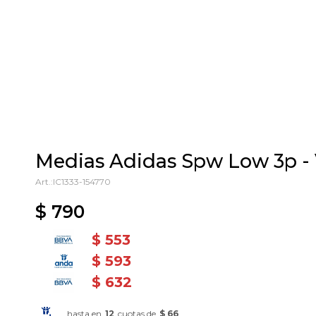
Medias Adidas Spw Low 3p - 
IC1333-154770
$
790
$
553
$
593
$
632
hasta en
12
cuotas de
$ 66