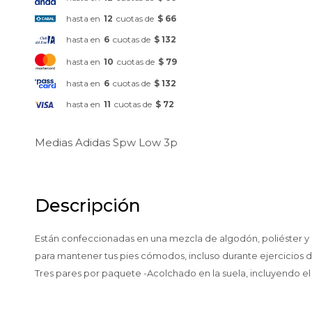
hasta en
12
cuotas de
$ 66
hasta en
6
cuotas de
$ 132
hasta en
10
cuotas de
$ 79
hasta en
6
cuotas de
$ 132
hasta en
11
cuotas de
$ 72
Medias Adidas Spw Low 3p
Descripción
Están confeccionadas en una mezcla de algodón, poliéster y n
para mantener tus pies cómodos, incluso durante ejercicios de 
Tres pares por paquete -Acolchado en la suela, incluyendo el 