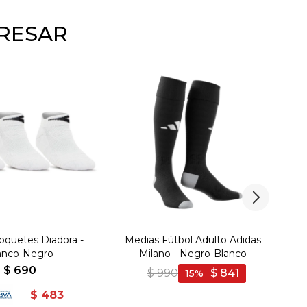
ERESAR
oquetes Diadora -
Medias Fútbol Adulto Adidas
A
anco-Negro
Milano - Negro-Blanco
$
690
$
990
$
841
15
$
483