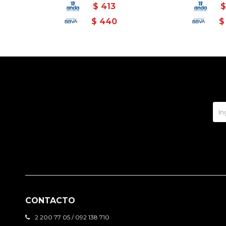
$
413
$
$
440
$
CONTACTO
2 200 77 05 / 092 138 710