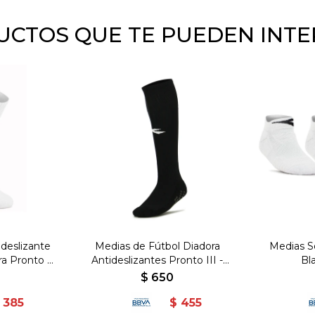
CTOS QUE TE PUEDEN INT
ideslizante
Medias de Fútbol Diadora
Medias S
a Pronto -
Antideslizantes Pronto III -
Bl
Negro
$
650
385
$
455