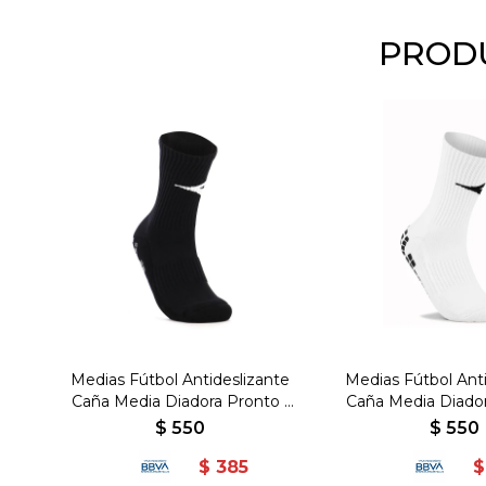
PRODU
Medias Fútbol Antideslizante
Medias Fútbol Ant
Caña Media Diadora Pronto -
Caña Media Diador
Negro
Blanco
$
550
$
550
$
385
$