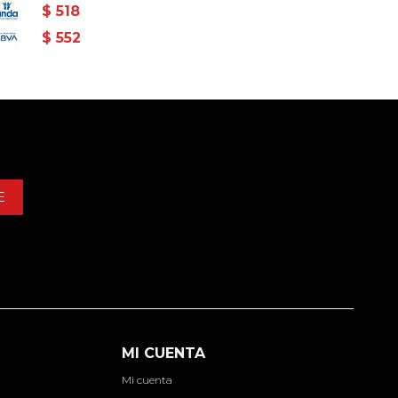
$
518
$
552
E
MI CUENTA
Mi cuenta