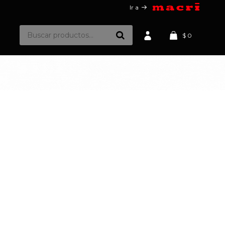
Ir a
$
0