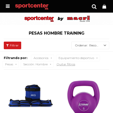

PESAS HOMBRE TRAINING
Recomendados
Filtrando por:
Accesorios
Equipamiento deportivo
Pesas
Sección:
Hombre
Quitar filtros