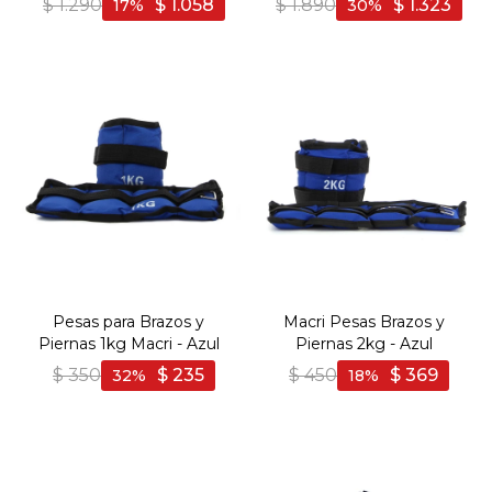
$
1.290
$
1.058
$
1.890
$
1.323
17
30
Pesas para Brazos y
Macri Pesas Brazos y
Piernas 1kg Macri - Azul
Piernas 2kg - Azul
$
350
$
235
$
450
$
369
32
18