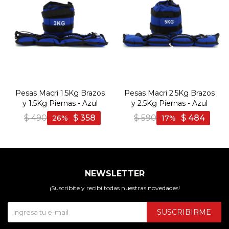
Pesas Macri 1.5Kg Brazos
Pesas Macri 2.5Kg Brazos
y 1.5Kg Piernas - Azul
y 2.5Kg Piernas - Azul
$
490
$
358
$
590
$
484
26
17
NEWSLETTER
¡Suscribite y recibí todas nuestras novedades!
SUSCRIBIRME