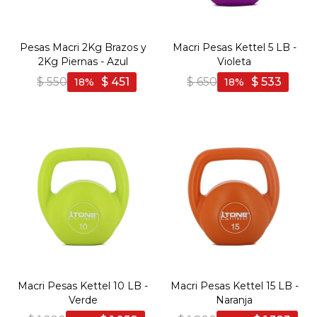
Pesas Macri 2Kg Brazos y
Macri Pesas Kettel 5 LB -
2Kg Piernas - Azul
Violeta
$
550
$
451
$
650
$
533
18
18
Macri Pesas Kettel 10 LB -
Macri Pesas Kettel 15 LB -
Verde
Naranja