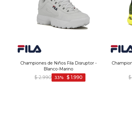
Championes de Niños Fila Disruptor -
Champione
Blanco-Marino
$
2.990
$
1.990
$
33