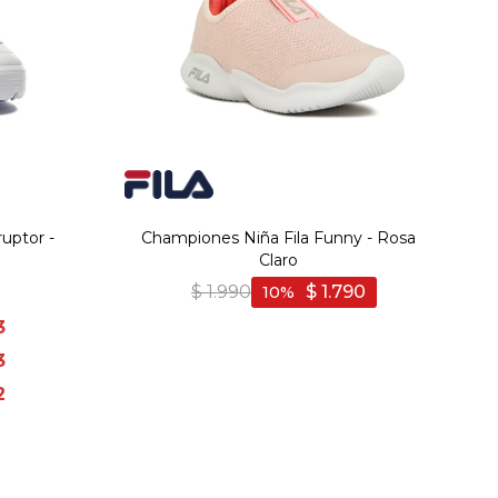
uptor -
Championes Niña Fila Funny - Rosa
Claro
$
1.990
$
1.790
10
3
3
2