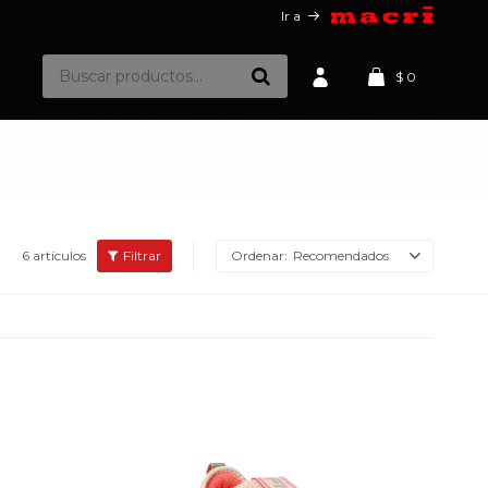
Ir a
$
0
6 artículos
Recomendados