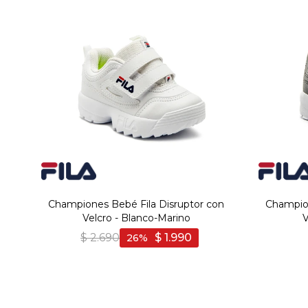
Championes Bebé Fila Disruptor con
Champion
Velcro - Blanco-Marino
V
$
2.690
$
1.990
26