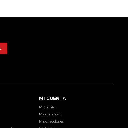
E
MI CUENTA
Mi cuenta
d
Mis compras
Mis direcciones