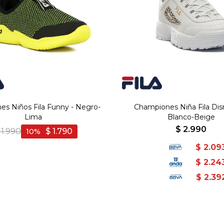
s Niños Fila Funny - Negro-
Championes Niña Fila Disr
Lima
Blanco-Beige
$
2.990
1.990
$
1.790
10
$
2.09
$
2.24
$
2.39