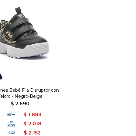
es Bebé Fila Disruptor con
elcro - Negro-Beige
$
2.690
$
1.883
$
2.018
$
2.152