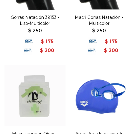
Gorras Natación 39153 -
Macri Gorras Natación -
Liso-Multicolor
Multicolor
$
250
$
250
$
175
$
175
$
200
$
200
Macri Tapones Oídos -
Arena Set de piscina Jr