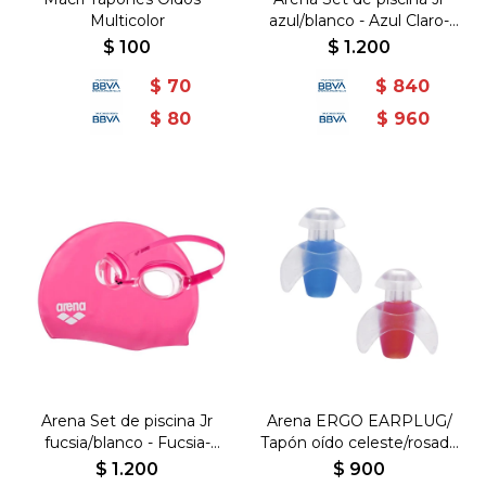
Multicolor
azul/blanco - Azul Claro-
Blanco
$
100
$
1.200
$
70
$
840
$
80
$
960
Arena Set de piscina Jr
Arena ERGO EARPLUG/
fucsia/blanco - Fucsia-
Tapón oído celeste/rosado
Blanco
- Celeste-Rosado
$
1.200
$
900