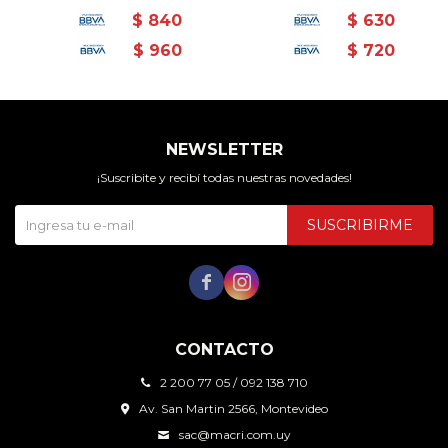
$
840
$
630
$
960
$
720
NEWSLETTER
¡Suscribite y recibí todas nuestras novedades!
SUSCRIBIRME


CONTACTO
2 200 77 05 / 092 138 710
Av. San Martin 2566, Montevideo
sac@macri.com.uy