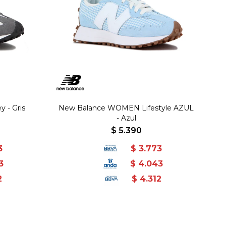
y - Gris
New Balance WOMEN Lifestyle AZUL
- Azul
$
5.390
3
$
3.773
3
$
4.043
2
$
4.312