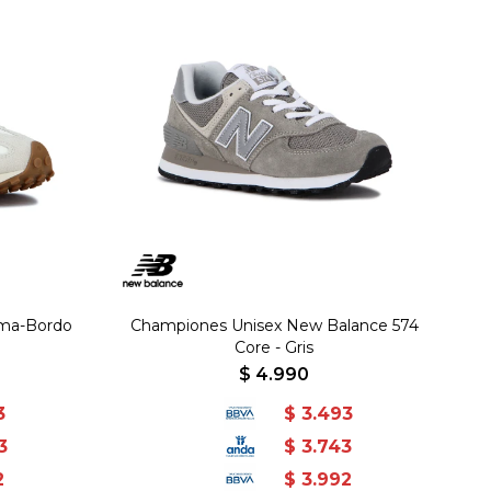
ema-Bordo
Championes Unisex New Balance 574
Core - Gris
$
4.990
3
$
3.493
3
$
3.743
2
$
3.992