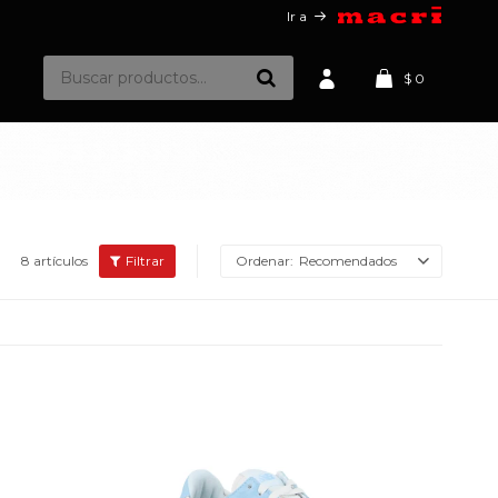
Ir a
$
0
8 artículos
Recomendados