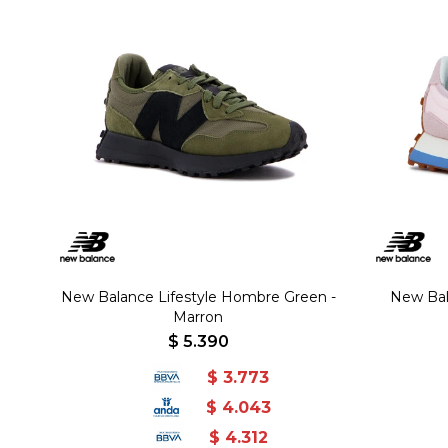
New Balance Lifestyle Hombre Green -
New Bal
Marron
$
5.390
$
3.773
$
4.043
$
4.312