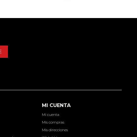
E
MI CUENTA
Mi cuenta
d
Mis compras
Mis direcciones