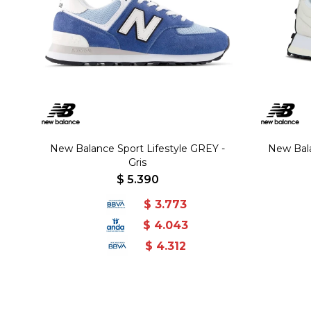
New Balance Sport Lifestyle GREY -
New Bala
Gris
$
5.390
$
3.773
$
4.043
$
4.312