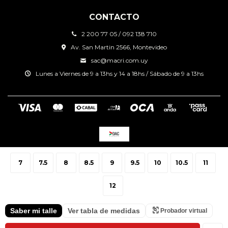
CONTACTO
2 200 77 05 / 092 138 710
Av. San Martin 2566, Montevideo
sac@macri.com.uy
Lunes a Viernes de 9 a 13hs y 14 a 18hs / Sábado de 9 a 13hs
© Copyright 2026 / Macri Sport Center
7
7.5
8
8.5
9
9.5
10
10.5
11
12
Saber mi talle
Ver tabla de medidas
Probador virtual
Fenicio