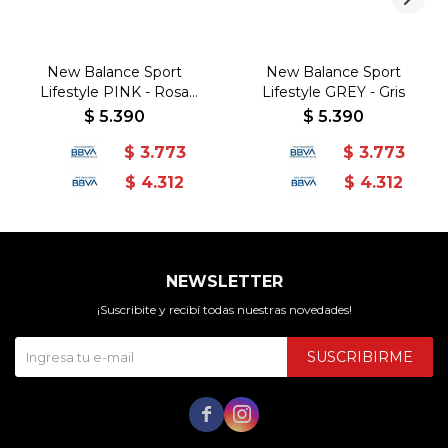
New Balance Sport
New Balance Sport
Lifestyle PINK - Rosa
Lifestyle GREY - Gris
Claro-Celeste
$
5.390
$
5.390
$
3.773
$
3.773
$
4.312
$
4.312
NEWSLETTER
¡Suscribite y recibí todas nuestras novedades!
SUSCRIBIRME

