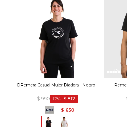
DRemera Casual Mujer Diadora - Negro
Remer
$
990
$
812
17
$
650