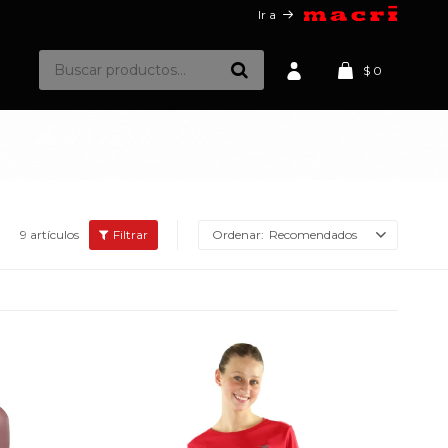
Ir a
$
0
9 artículos
Recomendados