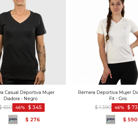
a Casual Deportiva Mujer
Remera Deportiva Mujer Di
Diadora - Negro
Fit - Gris
$
650
$
345
$
1.390
$
73
46
46
$
276
$
590