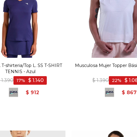
-shirteria/Top L. SS T-SHIRT
Musculosa Mujer Topper Bási
TENNIS - Azul
1.390
$
1.140
$
1.390
$
1.0
17
22
$
912
$
867