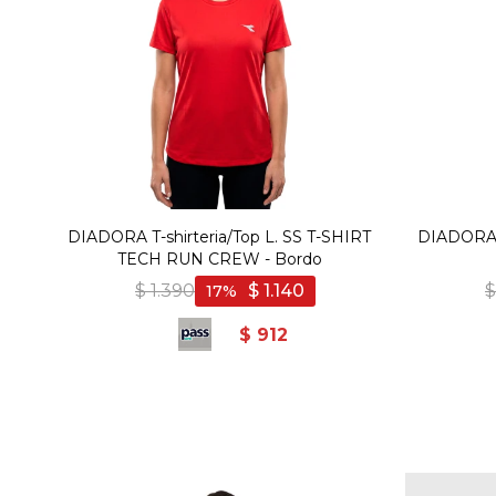
DIADORA T-shirteria/Top L. SS T-SHIRT
DIADORA T
TECH RUN CREW - Bordo
$
1.390
$
1.140
$
17
$
912