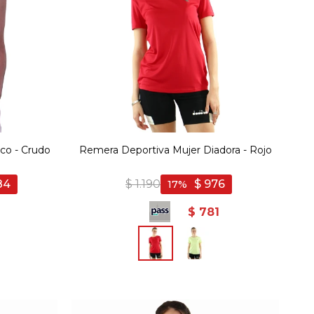
co - Crudo
Remera Deportiva Mujer Diadora - Rojo
84
$
1.190
$
976
17
$
781