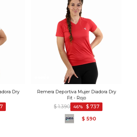
adora Dry
Remera Deportiva Mujer Diadora Dry
Fit - Rojo
7
$
1.390
$
737
46
$
590