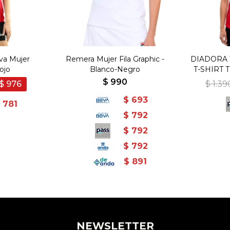
va Mujer
Remera Mujer Fila Graphic -
DIADORA T-
ojo
Blanco-Negro
T-SHIRT 
$
990
$
976
$
1.39
$
693
781
$
792
$
792
$
792
$
891
NEWSLETTER