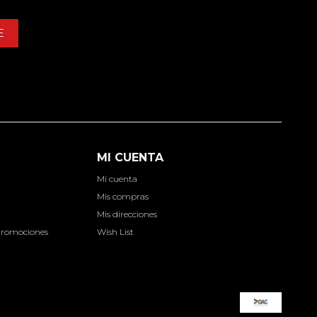
E
MI CUENTA
Mi cuenta
d
Mis compras
Mis direcciones
Promociones
Wish List