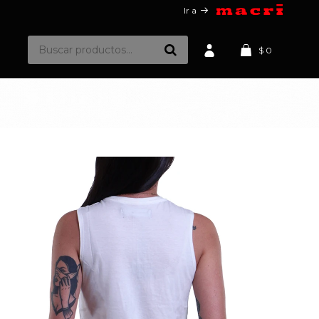
Ir a
$
0