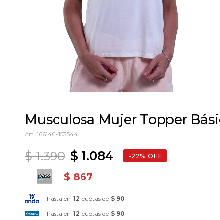
Musculosa Mujer Topper Bási
166140-153544
$
1.390
$
1.084
22
$
867
hasta en
12
cuotas de
$ 90
hasta en
12
cuotas de
$ 90