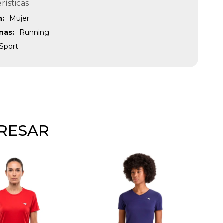
rísticas
n
Mujer
inas
Running
Sport
ERESAR