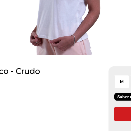
co - Crudo
M
Saber m