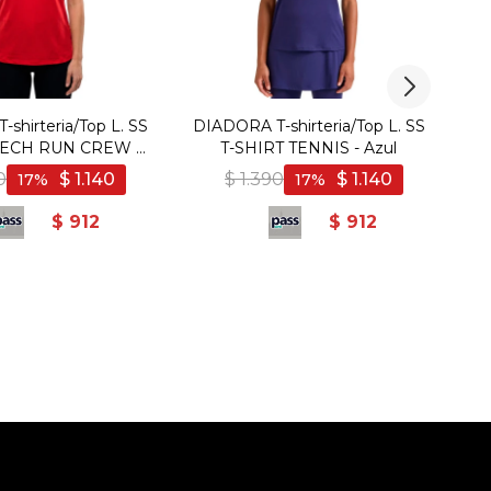
shirteria/Top L. SS
DIADORA T-shirteria/Top L. SS
TECH RUN CREW -
T-SHIRT TENNIS - Azul
R
Bordo
0
$
1.140
$
1.390
$
1.140
17
17
$
912
$
912