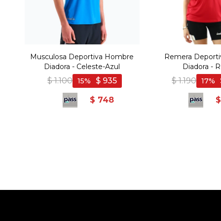
Musculosa Deportiva Hombre
Remera Deporti
Diadora - Celeste-Azul
Diadora - R
$
1.100
$
935
$
1.190
15
17
$
748
$